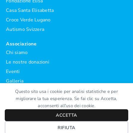
Fondazione Elisa
Casa Santa Elisabetta
Croce Verde Lugano
Autismo Svizzera
Associazione
Chi siamo
Le nostre donazioni
Eventi
Galleria
Statuto
Questo sito usa i cookie per analisi statistiche e per
migliorare la tua esperienza. Se fai clic su Accetta,
acconsenti all'uso dei cookie.
ACCETTA
RIFIUTA