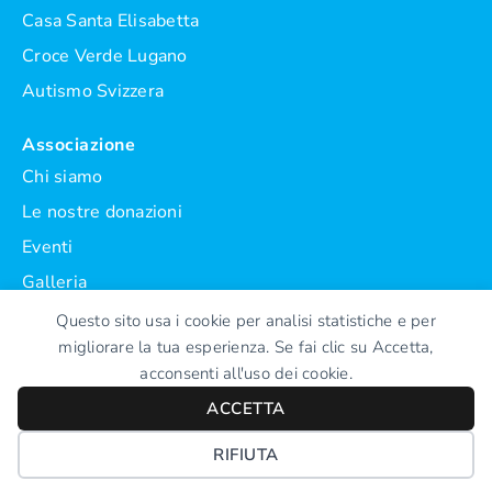
Casa Santa Elisabetta
Croce Verde Lugano
Autismo Svizzera
Associazione
Chi siamo
Le nostre donazioni
Eventi
Galleria
Statuto
Questo sito usa i cookie per analisi statistiche e per
migliorare la tua esperienza. Se fai clic su Accetta,
acconsenti all'uso dei cookie.
ACCETTA
RIFIUTA
Realizzato da Swiss Web Studio